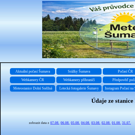
Aktuální počasí Šumava
Srážky Šumava
Počasí ČR
Webkamery ČR
Webkamery příhraničí
Předpověď poč
Meteostanice Dolní Sněžná
Letecká fotogalerie Šumavy
Instagram Počasí na
Údaje ze stanice
zobrazit data z
07.08.
06.08.
05.08.
04.08.
03.08.
02.08.
01.08.
31.07.